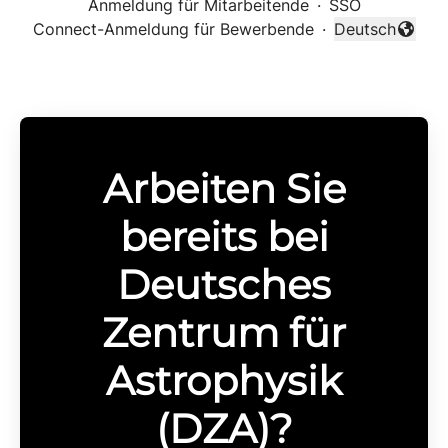
Anmeldung für Mitarbeitende
·
SSO
Connect-Anmeldung für Bewerbende
·
Deutsch
Sprache änder
Arbeiten Sie
bereits bei
Deutsches
Zentrum für
Astrophysik
(DZA)?