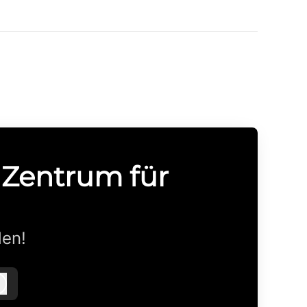
n
s Zentrum für
den!
Anmelden