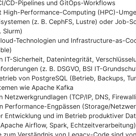
CI/CD-Pipelines und GitOps-Workflows
mit High-Performance-Computing (HPC)-Umg
eisystemen (z. B. CephFS, Lustre) oder Job-S
. Slurm)
Cloud-Technologien und Infrastructure-as-Cod
ble)
 IT-Sicherheit, Datenintegrität, Verschlüsse
orderungen (z. B. DSGVO, BSI IT-Grundschu
etrieb von PostgreSQL (Betrieb, Backups, Tu
temen wie Apache Kafka
n Netzwerkgrundlagen (TCP/IP, DNS, Firewal
en Performance-Engpässen (Storage/Netzwer
er Entwicklung und im Betrieb produktiver Da
 Apache Airflow, Spark, Echtzeitverarbeitung)
e zum Verständnis von Legacy-Code sind von 