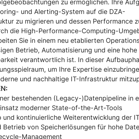
olgebeobachtungen zu ermöglichen. Ihre Auf
toring- und Alerting-System auf die DZA-
uktur zu migrieren und dessen Performance z
urch die High-Performance-Computing-Umge
eiten Sie in einem neu etablierten Operation
sigen Betrieb, Automatisierung und eine hohe
rkeit verantwortlich ist. In dieser Aufbauph
ungsspielraum, um Ihre Expertise einzubringe
oderne und nachhaltige IT-Infrastruktur mitzu
N:
ner bestehenden (Legacy-)Datenpipeline in ei
Einsatz moderner State-of-the-Art-Tools
 und kontinuierliche Weiterentwicklung der IT
 Betrieb von Speicherlösungen für hohe Dat
fecycle-Management