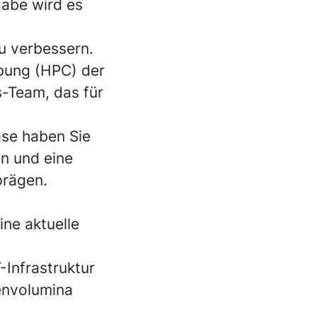
gabe wird es
u verbessern.
bung (HPC) der
s-Team, das für
ase haben Sie
n und eine
prägen.
ne aktuelle
-Infrastruktur
envolumina