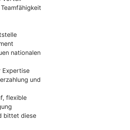
 Teamfähigkeit
tstelle
ement
uen nationalen
r Expertise
derzahlung und
, flexible
igung
 bittet diese