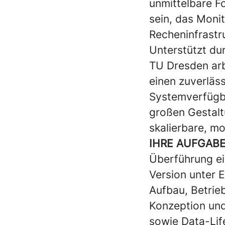
unmittelbare F
sein, das Moni
Recheninfrastr
Unterstützt d
TU Dresden arb
einen zuverläs
Systemverfügba
großen Gestalt
skalierbare, m
IHRE AUFGABE
Überführung ei
Version unter 
Aufbau, Betrieb
Konzeption und
sowie Data-Li