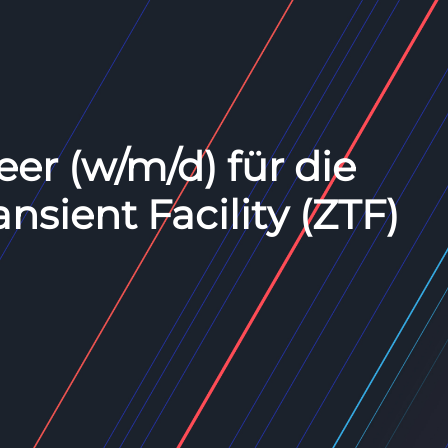
er (w/m/d) für die
nsient Facility (ZTF)