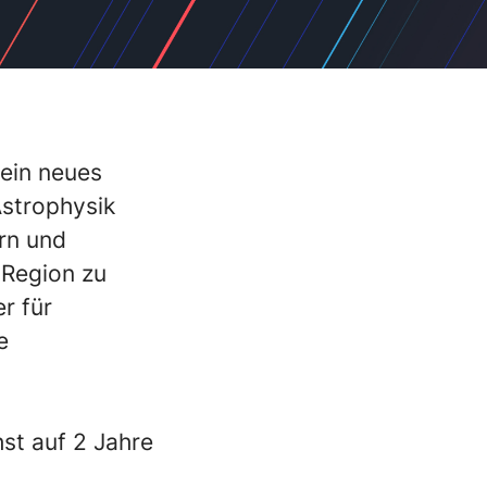
ein neues
Astrophysik
ern und
 Region zu
r für
e
st auf 2 Jahre