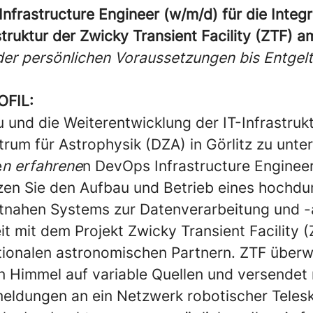
nfrastructure Engineer (w/m/d) für die Integr
struktur der Zwicky Transient Facility (ZTF) 
 der persönlichen Voraussetzungen bis Entgel
OFIL:
und die Weiterentwicklung der IT-Infrastruk
rum für Astrophysik (DZA) in Görlitz zu unter
e
n erfahrene
n DevOps Infrastructure Engineer.
tzen Sie den Aufbau und Betrieb eines hochdu
tnahen Systems zur Datenverarbeitung und -a
 mit dem Projekt Zwicky Transient Facility 
tionalen astronomischen Partnern. ZTF über
 Himmel auf variable Quellen und versendet 
eldungen an ein Netzwerk robotischer Teles