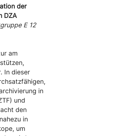
ation der
am DZA
tgruppe E 12
tur am
stützen,
 In dieser
rchsatzfähigen,
rchivierung in
(ZTF) und
wacht den
nahezu in
kope, um