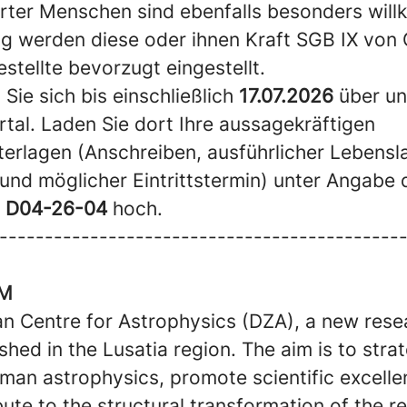
ter Menschen sind ebenfalls besonders will
ng werden diese oder ihnen Kraft SGB IX von
stellte bevorzugt eingestellt.
Sie sich bis einschließlich
17.07.2026
über un
al. Laden Sie dort Ihre aussagekräftigen
rlagen (Anschreiben, ausführlicher Lebensla
und möglicher Eintrittstermin) unter Angabe 
g D04-26-04
hoch.
--------------------------------------------
AM
n Centre for Astrophysics (DZA), a new resea
ished in the Lusatia region. The aim is to strat
man astrophysics, promote scientific excelle
bute to the structural transformation of the r