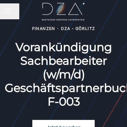
Seite teilen
KARRIEREMENÜ
FINANZEN
·
DZA - GÖRLITZ
Vorankündigung
Sachbearbeiter
(w/m/d)
Geschäftspartnerbuc
F-003