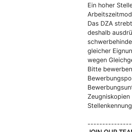
Ein hoher Stell
Arbeitszeitmode
Das DZA strebt
deshalb ausdr
schwerbehinder
gleicher Eignu
wegen Gleichge
Bitte bewerben 
Bewerbungsport
Bewerbungsunte
Zeugniskopien 
Stellenkennun
---------------