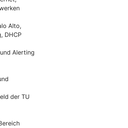
zwerken
lo Alto,
ng, DHCP
und Alerting
und
eld der TU
Bereich