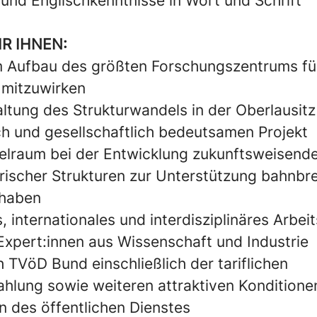
und Englischkenntnisse in Wort und Schrift
IR IHNEN:
 Aufbau des größten Forschungszentrums fü
 mitzuwirken
altung des Strukturwandels in der Oberlausitz
ch und gesellschaftlich bedeutsamen Projekt
elraum bei der Entwicklung zukunftsweisende
rischer Strukturen zur Unterstützung bahnbr
haben
, internationales und interdisziplinäres Arbei
xpert:innen aus Wissenschaft und Industrie
 TVöD Bund einschließlich der tariflichen
hlung sowie weiteren attraktiven Konditione
n des öffentlichen Dienstes