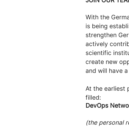
JOIN OUR TE
With the Germa
is being establ
strengthen Ger
actively contri
scientific inst
create new opp
and will have a
At the earliest
filled:
DevOps Network
(the personal r