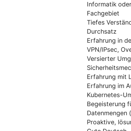
Informatik ode
Fachgebiet
Tiefes Verstän
Durchsatz
Erfahrung in d
VPN/IPsec, Ove
Versierter Um
Sicherheitsme
Erfahrung mit 
Erfahrung im A
Kubernetes-Umf
Begeisterung 
Datenmengen (
Proaktive, lösu