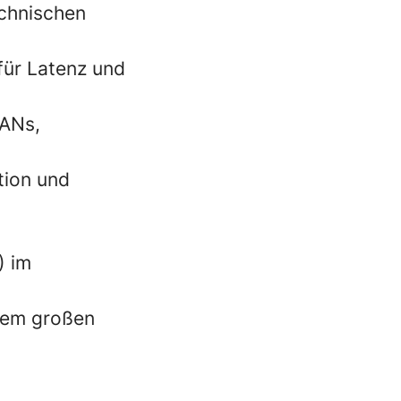
echnischen
für Latenz und
LANs,
tion und
) im
rem großen