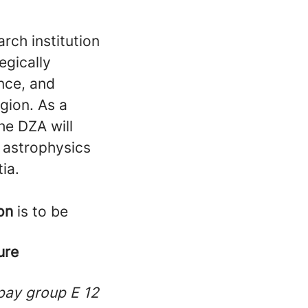
rch institution
egically
nce, and
egion. As a
the DZA will
n astrophysics
ia.
on
is to be
ure
 pay group E 12