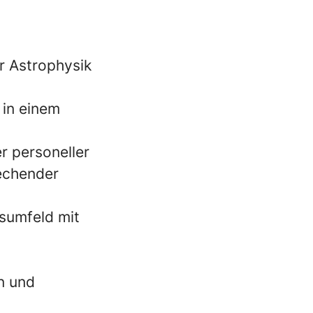
r Astrophysik
 in einem
r personeller
echender
tsumfeld mit
n und