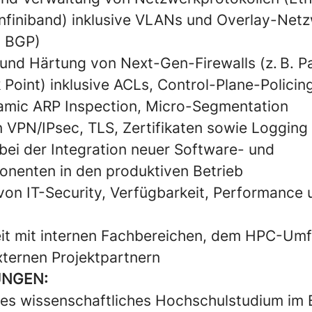
Infiniband) inklusive VLANs und Overlay-Net
 BGP)
und Härtung von Next-Gen-Firewalls (z. B. Pa
 Point) inklusive ACLs, Control-Plane-Polici
amic ARP Inspection, Micro-Segmentation
 VPN/IPsec, TLS, Zertifikaten sowie Logging 
bei der Integration neuer Software- und
nenten in den produktiven Betrieb
 von IT-Security, Verfügbarkeit, Performance 
t mit internen Fachbereichen, dem HPC-Umf
ternen Projektpartnern
UNGEN:
s wissenschaftliches Hochschulstudium im 