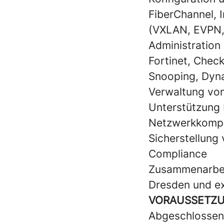
FiberChannel, 
(VXLAN, EVPN,
Administration 
Fortinet, Check
Snooping, Dyn
Verwaltung von
Unterstützung 
Netzwerkkompo
Sicherstellung
Compliance
Zusammenarbei
Dresden und ex
VORAUSSETZ
Abgeschlossene