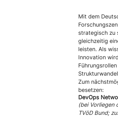
Mit dem Deutsc
Forschungszentr
strategisch zu 
gleichzeitig ei
leisten. Als wi
Innovation wir
Führungsrollen
Strukturwandel 
Zum nächstmögl
besetzen:
DevOps Network
(bei Vorliegen
TVöD Bund; zus