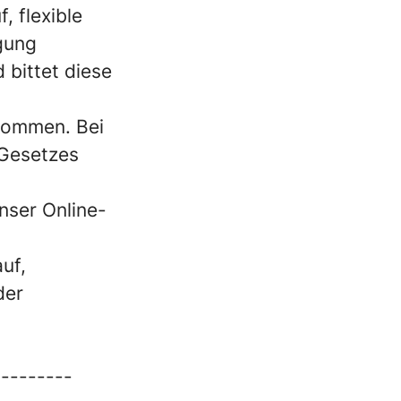
, flexible
igung
 bittet diese
kommen. Bei
 Gesetzes
nser Online-
uf,
der
---------