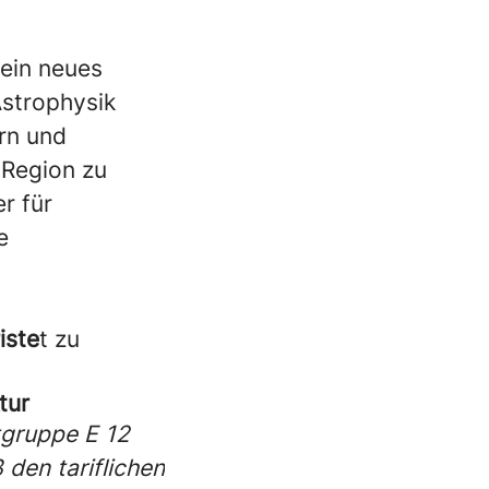
ein neues
Astrophysik
ern und
 Region zu
r für
e
iste
t zu
tur
tgruppe E 12
den tariflichen