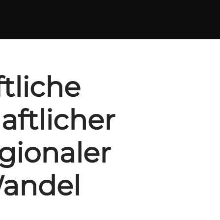
tliche
aftlicher
egionaler
Wandel