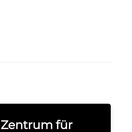
n
s Zentrum für